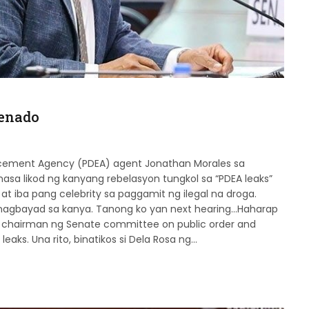
Senado
forcement Agency (PDEA) agent Jonathan Morales sa
a likod ng kanyang re­belasyon tungkol sa “PDEA leaks”
t iba pang celebrity sa paggamit ng ilegal na droga.
 nagbayad sa kanya. Tanong ko yan next hearing…Haharap
sa, chairman ng Senate committee on public order and
 leaks. Una rito, binatikos si Dela Rosa ng…