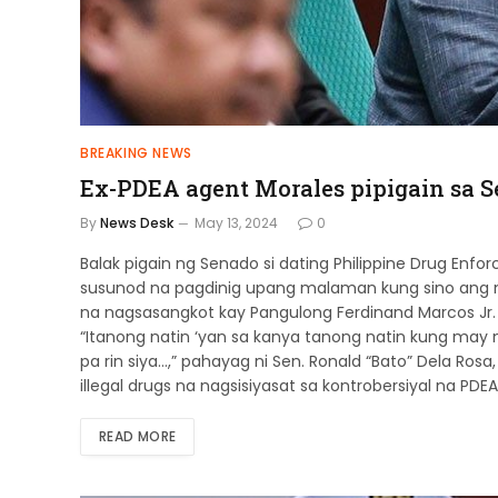
BREAKING NEWS
Ex-PDEA agent Morales pipigain sa 
By
News Desk
May 13, 2024
0
Balak pigain ng Senado si dating Philippine Drug En
susunod na pagdinig upang malaman kung sino ang nas
na nagsasangkot kay Pangulong Ferdinand Marcos Jr. a
“Itanong natin ‘yan sa kanya tanong natin kung may
pa rin siya…,” pahayag ni Sen. Ronald “Bato” Dela Ro
illegal drugs na nagsisiyasat sa kontro­bersiyal na PDEA
READ MORE