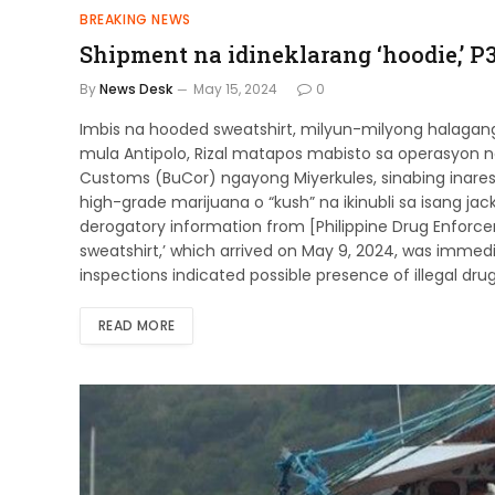
BREAKING NEWS
Shipment na idineklarang ‘hoodie,’ P
By
News Desk
May 15, 2024
0
Imbis na hooded sweatshirt, milyun-milyong halagan
mula Antipolo, Rizal matapos mabisto sa operasyon n
Customs (BuCor) ngayong Miyerkules, sinabing inare
high-grade marijuana o “kush” na ikinubli sa isang jac
derogatory information from [Philippine Drug Enfor
sweatshirt,’ which arrived on May 9, 2024, was immedi
inspections indicated possible presence of illegal dru
READ MORE