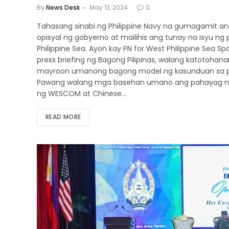
By
News Desk
May 13, 2024
0
Tahasang sinabi ng Philippine Navy na gumagamit a
opisyal ng gobyerno at mailihis ang tunay na isyu ng 
Philippine Sea. Ayon kay PN for West Philippine Sea
press briefing ng Bagong Pilipinas, walang katotohan
mayroon umanong bagong model ng kasunduan sa p
Pawang walang mga basehan umano ang pahayag n
ng WESCOM at Chinese…
READ MORE