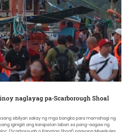
 Pinoy naglayag pa-Scarborough Shoal
laksang sibilyan sakay ng mga bangka para mamahagi ng
abang iginigiit ang karapatan laban sa pang-aagaw ng
nloc (Scarborough o Panatag Shoal) ngayong Miyerkules