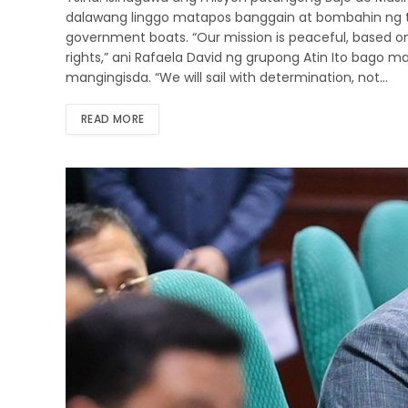
dalawang linggo matapos banggain at bombahin ng t
government boats. “Our mission is peaceful, based on
rights,” ani Rafaela David ng grupong Atin Ito bago
mangingisda. “We will sail with determination, not…
READ MORE