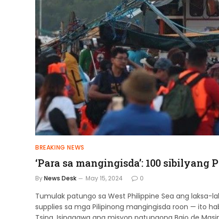
BREAKING NEWS
‘Para sa mangingisda’: 100 sibilyang
By
News Desk
May 15, 2024
0
Tumulak patungo sa West Philippine Sea ang laksa-
supplies sa mga Pilipinong mangingisda roon — ito h
Tsina. Isinagawa ang misyon patungong Bajo de Masi