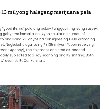
3.13 milyong halagang marijuana pala
g “good items” pala ang pakay tanggapin ng isang suspek
g gobyerno kamakailan. Ayon sa ulat ng Bureau of
sto ang isang 23-anyos na consignee ng 1,900 gramo ng
ket. Nagkakahalaga ito ng P3.135 milyon. “Upon receiving
cement Agency], the shipment declared as ‘hooded
ately subjected to x-ray scanning and K9 sniffing. Both
gs,” ayon sa BuCor kanina.…