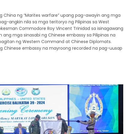
ng China ng “Marites warfare” upang pag-awayin ang mga
pag-angkin nila sa mga teritoryo ng Pilipinas sa West
 Spokesman Commodore Roy Vincent Trinidad sa isinagawang
an ang mga sinasabi ng Chinese embassy sa Pilipinas na
agitan ng Western Command at Chinese Diplomats.
g Chinese embassy na mayroong recorded na pag-uusap