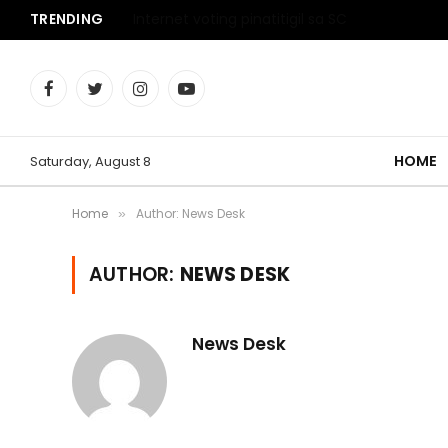
TRENDING
3 Pinoy ‘spy’ inaresto sa China
Facebook
Twitter
Instagram
YouTube
HOME
Saturday, August 8
Home
Author: News Desk
»
AUTHOR:
NEWS DESK
News Desk