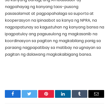
nagpahayag ng kanyang taos-pusong
pasasalamat at pagpapahalaga sa suporta at
kooperasyon na ipinaabot sa kanya ng NPRA, na
nagpapatunay sa kagustuhan ng kanyang bansa na
ipagpatuloy ang pagsusulong ng magkasanib na
koordinasyon sa pagitan ng magkabilang panig sa
paraang nagpapatibay sa matibay na ugnayan sa
pagitan ng dalawang magkakaibigang bansa.
Facebook
Twitter
Pinterest
LinkedIn
Tumblr
Email