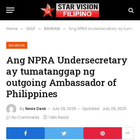
Home
GULF
BAHRAIN
Ang NPRA Undersecretary ay tumatanggap ng outgoing Ambassador of Philippines
»
»
»
BAHRAIN
Ang NPRA Undersecretary
ay tumatanggap ng
outgoing Ambassador of
Philippines
By
News Desk
July 29, 2025
Updated:
July 29, 2025
No Comments
1 Min Read