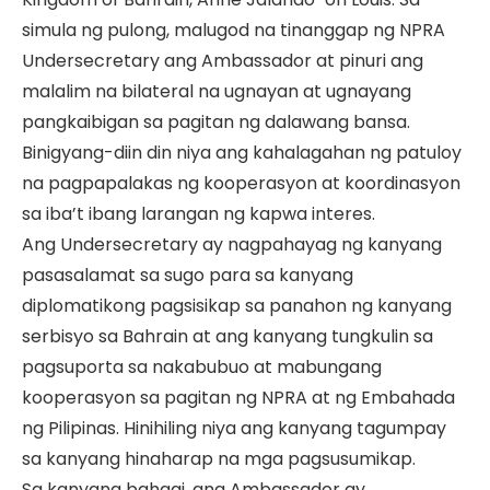
simula ng pulong, malugod na tinanggap ng NPRA
Undersecretary ang Ambassador at pinuri ang
malalim na bilateral na ugnayan at ugnayang
pangkaibigan sa pagitan ng dalawang bansa.
Binigyang-diin din niya ang kahalagahan ng patuloy
na pagpapalakas ng kooperasyon at koordinasyon
sa iba’t ibang larangan ng kapwa interes.
Ang Undersecretary ay nagpahayag ng kanyang
pasasalamat sa sugo para sa kanyang
diplomatikong pagsisikap sa panahon ng kanyang
serbisyo sa Bahrain at ang kanyang tungkulin sa
pagsuporta sa nakabubuo at mabungang
kooperasyon sa pagitan ng NPRA at ng Embahada
ng Pilipinas. Hinihiling niya ang kanyang tagumpay
sa kanyang hinaharap na mga pagsusumikap.
Sa kanyang bahagi, ang Ambassador ay