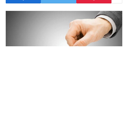
Naghain ng petisyon sa Korte Suprema ang PDP-
Laban para pigilan ang plano ng Commission on
Elections (COMELEC) na magpatupad ng online
voting para sa mga OFWs sa 2025 midterm